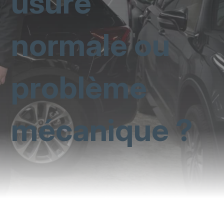
usure
normale ou
problème
mécanique ?