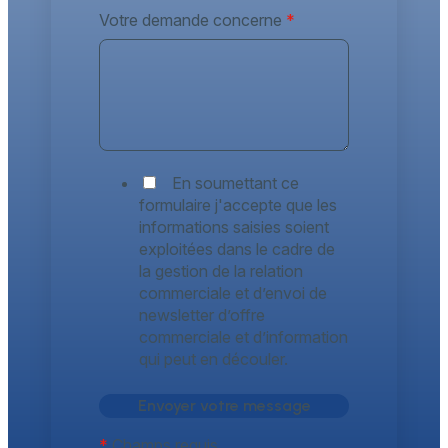
Votre demande concerne
*
En soumettant ce
formulaire j'accepte que les
informations saisies soient
exploitées dans le cadre de
la gestion de la relation
commerciale et d’envoi de
newsletter d’offre
commerciale et d’information
qui peut en découler.
*
Champs requis