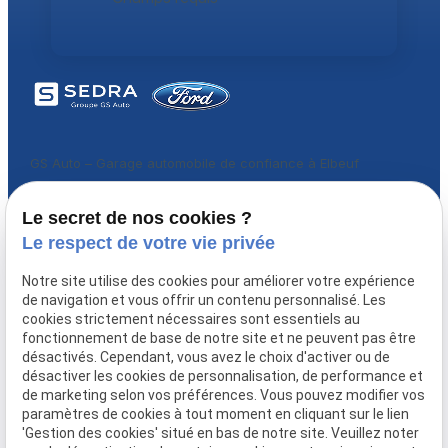
GS Auto – Garage automobile de confiance à Elbeuf
Téléphone
Adresse
Horaires
Le secret de nos cookies ?
03 66 88 33 36
40 Rue Jean
Lundi -
Le respect de votre vie privée
Jaurès
Vendredi
76500 Elbeuf
08:00 -
Notre site utilise des cookies pour améliorer votre expérience
18:00
de navigation et vous offrir un contenu personnalisé. Les
cookies strictement nécessaires sont essentiels au
fonctionnement de base de notre site et ne peuvent pas être
Garage Grand-Couronne
désactivés. Cependant, vous avez le choix d'activer ou de
Garage Oissel
désactiver les cookies de personnalisation, de performance et
Garage Petit-Couronne
de marketing selon vos préférences. Vous pouvez modifier vos
Garage Saint-Étienne-du-Rouvray
paramètres de cookies à tout moment en cliquant sur le lien
'Gestion des cookies' situé en bas de notre site. Veuillez noter
Garage Le Grand-Quevilly