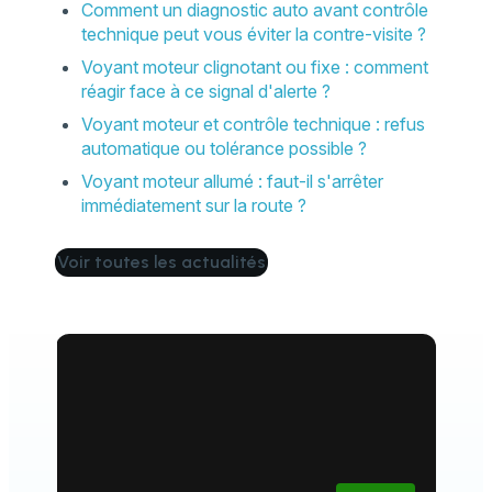
Comment un diagnostic auto avant contrôle
technique peut vous éviter la contre-visite ?
Voyant moteur clignotant ou fixe : comment
réagir face à ce signal d'alerte ?
Voyant moteur et contrôle technique : refus
automatique ou tolérance possible ?
Voyant moteur allumé : faut-il s'arrêter
immédiatement sur la route ?
Voir toutes les actualités