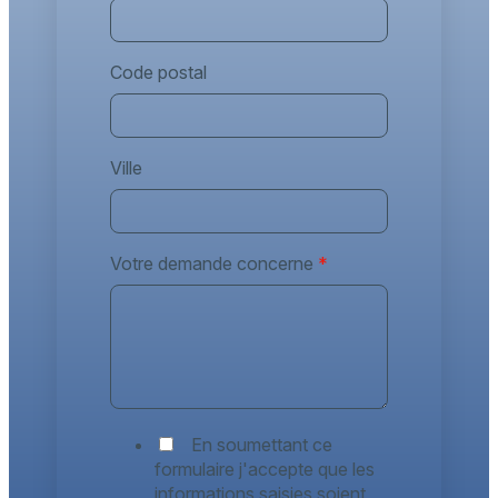
Code postal
Ville
Votre demande concerne
*
En soumettant ce
formulaire j'accepte que les
informations saisies soient