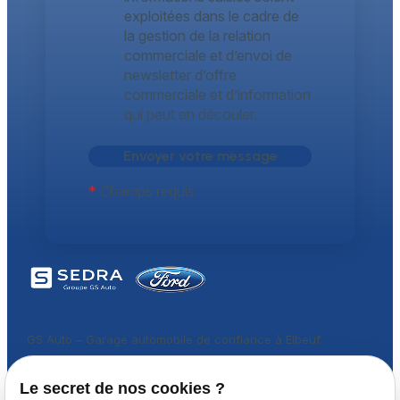
exploitées dans le cadre de
la gestion de la relation
commerciale et d’envoi de
newsletter d’offre
commerciale et d’information
qui peut en découler.
*
Champs requis
GS Auto – Garage automobile de confiance à Elbeuf
Téléphone
Adresse
Horaires
Le secret de nos cookies ?