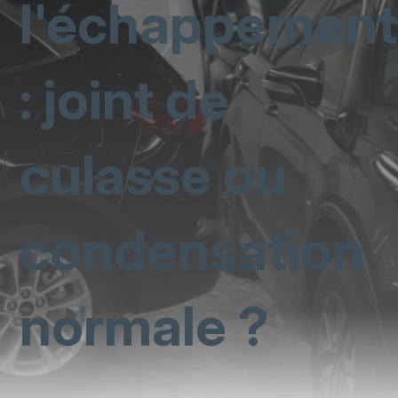
l'échappement
: joint de
culasse ou
condensation
normale ?