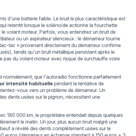
 d'une batterie faible. Le bruit le plus caractéristique est
ui retentit lorsque le solénoïde actionne la fourchette
 le volant moteur. Parfois, vous entendrez un bruit de
ilateur ou un aspirateur silencieux : le démarreur tourne
ac-tac-tac » provenant directement du démarreur confirme
s), tandis qu'un bruit métallique persistant après le
 pas du volant moteur avec risque de surchauffe voire
ment normalement, que l'autoradio fonctionne parfaitement
ur intensité habituelle
pendant la tentative de
 orientez-vous vers un problème de démarreur. Un
des dents usées sur le pignon, nécessitant une
c 180 000 km, le propriétaire entendait depuis quelques
èrement le matin. Un jour, plus aucun bruit malgré une
lbeuf a révélé des dents complètement usées sur le
 380 euros (démarreur en échange standard à 150 euros + 3