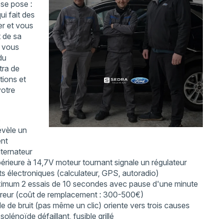
 se pose :
ui fait des
er et vous
t de sa
f vous
du
tra de
tions et
votre
s
évèle un
ent
lternateur
érieure à 14,7V moteur tournant signale un régulateur
 électroniques (calculateur, GPS, autoradio)
imum 2 essais de 10 secondes avec pause d'une minute
rreur (coût de remplacement : 300-500€)
e de bruit (pas même un clic) oriente vers trois causes
solénoïde défaillant, fusible grillé