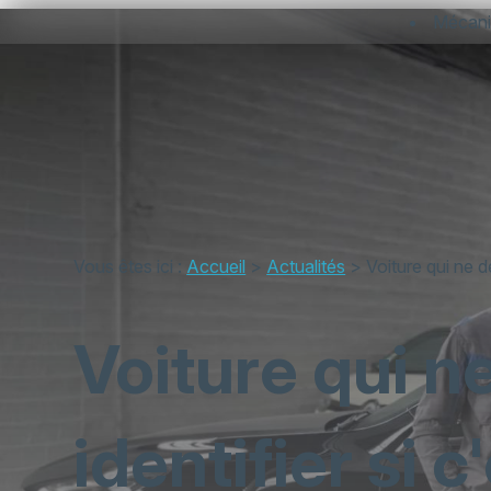
Panneau de gestion des cookies
Mécan
Vous êtes ici :
Accueil
>
Actualités
> Voiture qui ne dé
Voiture qui 
identifier si c