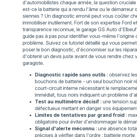
d'automobilistes chaque année, la question cruciale
est-ce la batterie qui a rendu l'âme ou le démarreur q
siennes ? Un diagnostic erroné peut vous coûter ch
immobiliser inutilement. Fort de son expertise Ford e
transparence reconnue, le garage GS Auto d'Elbeu
guide pas à pas pour identifier vous-même l'origine 
problème. Suivez ce tutoriel détaillé qui vous permet
poser le bon diagnostic, d'économiser sur les répara
d'obtenir un devis juste avant de vous rendre chez 
garagiste.
Diagnostic rapide sans outils
: observez le
bouchons de batterie - un seul bouchon noir r
court-circuit interne nécessitant le remplacem
immédiat, tous noirs indiquent un problème d'a
Test au multimètre décisif
: une tension sup
défectueux mettant en danger vos équipements
Limites de tentatives par grand froid
: max
obligatoire pour éviter d'endommager le déma
Signal d'alerte méconnu
: une absence total
précises à vérifier dans l'ordre : batterie morte, 