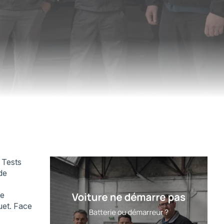
 Tests
 de
de
uet. Face