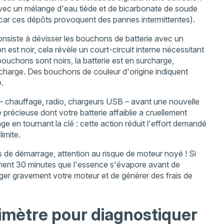
vec un mélange d'eau tiède et de bicarbonate de soude
 car ces dépôts provoquent des pannes intermittentes).
onsiste à dévisser les bouchons de batterie avec un
n est noir, cela révèle un court-circuit interne nécessitant
bouchons sont noirs, la batterie est en surcharge,
e charge. Des bouchons de couleur d'origine indiquent
.
 – chauffage, radio, chargeurs USB – avant une nouvelle
récieuse dont votre batterie affaiblie a cruellement
 en tournant la clé : cette action réduit l'effort demandé
limite.
s de démarrage, attention au risque de moteur noyé ! Si
rement 30 minutes que l'essence s'évapore avant de
ager gravement votre moteur et de générer des frais de
timètre pour diagnostiquer