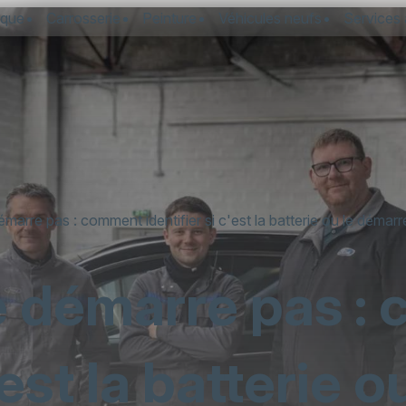
ique
Carrosserie
Peinture
Véhicules neufs
Services 
marre pas : comment identifier si c'est la batterie ou le démarr
ne démarre pas 
'est la batterie o