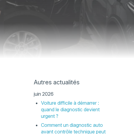
Autres actualités
juin 2026
Voiture difficile à démarrer :
quand le diagnostic devient
urgent ?
Comment un diagnostic auto
avant contrôle technique peut