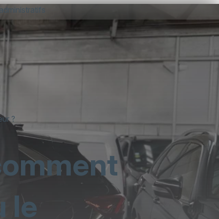
administratifs
eur ?
: comment
u le