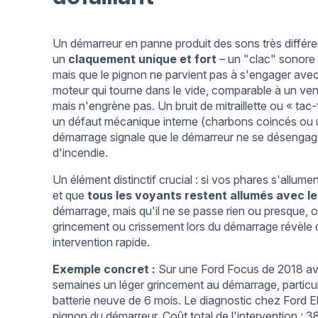
Un démarreur en panne produit des sons très différents
un
claquement unique et fort
– un "clac" sonore q
mais que le pignon ne parvient pas à s'engager avec
moteur qui tourne dans le vide, comparable à un vent
mais n'engrène pas. Un bruit de mitraillette ou « t
un défaut mécanique interne (charbons coincés ou usé
démarrage signale que le démarreur ne se désengage
d'incendie.
Un élément distinctif crucial : si vos phares s'allu
et que
tous les voyants restent allumés avec le
démarrage, mais qu'il ne se passe rien ou presque,
grincement ou crissement lors du démarrage révèle 
intervention rapide.
Exemple concret :
Sur une Ford Focus de 2018 ave
semaines un léger grincement au démarrage, particuli
batterie neuve de 6 mois. Le diagnostic chez Ford E
pignon du démarreur. Coût total de l'intervention :